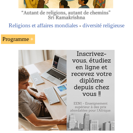
Religions et affaires mondiales
-
diversité religieuse
Programme
Le catholicisme en Europe : 236 millions de
catholiques
Les pays avec des majorités catholiques de
l’Europe
Amancio Ortega
, le troisième homme le plus riche
du monde
Victor Schoelcher (Abolitionniste français)