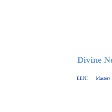
Divine N
EENI
Masters