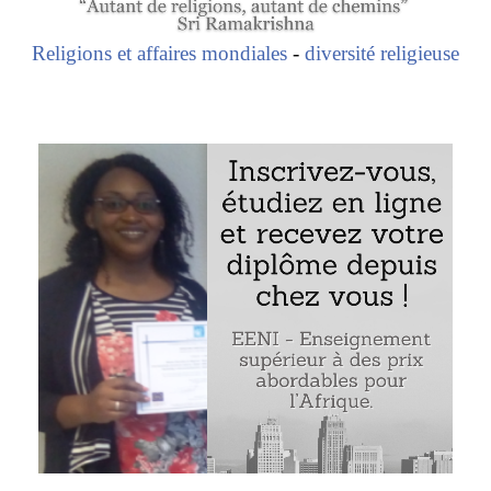
Religions et affaires mondiales
-
diversité religieuse
ure zimbabwéenne Divine Ndhlukula
 sécurité SECURICO
Divine Ndhlukula (entrepreneure zimbabwéenne) :