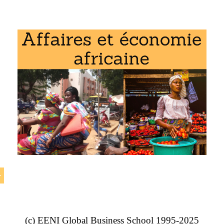
ent « Divine Ndhlukula (entrepreneure zimbabwéenne) » fai
NI Global Business School :
n Afrique
,
religions et affaires
.
t l’une des plus grandes sociétés du secteur au Zimbabwe,
ur dominé pour les hommes
(c) EENI Global Business School 1995-2025