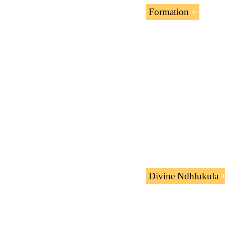
Formation
L’unité d’enseignem
programmes de l’EE
Master en affaires e
Divine Ndhlukula
Aujourd’hui es
dans un secte