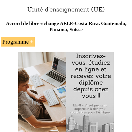
Accord de libre-échange AELE-Costa Rica, Guatemala,
Panama, Suisse
Programme
L’introduction à l’accord de libre-échange
Amérique centrale-
Association européenne de
libre-échange (AELE)
Les sujets inclus dans l’accord commercial
Amérique centrale-AELE
Le commerce international entre les pays
d’Amérique centrale (le Costa Rica, le Guatemala,
le Panama) et les pays de l’AELE (l’Islande, le
Liechtenstein, la Norvège et la
Suisse
)
Exemple : l’accord Amérique centrale-Association