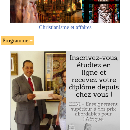
Christianisme et affaires
Programme
L’introduction aux États-Unis mexicains
L’évolution de l’économie mexicaine
L’industrie aérospatiale mexicaine
Le secteur automobile mexicain
Le secteur agroalimentaire mexicain
Étude de cas : l’acquisition de FEMSA par
Heineken
Les industries créatives
Les dispositifs médicaux