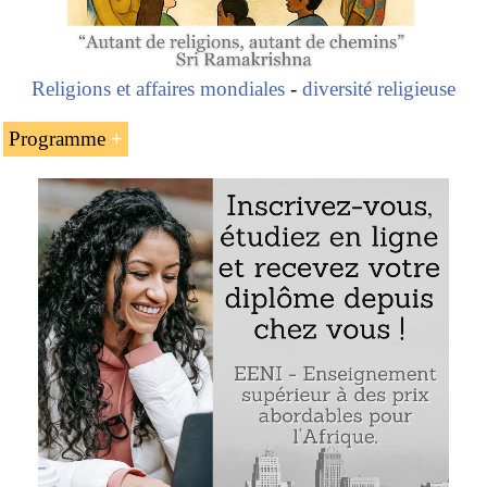
Religions et affaires mondiales
-
diversité religieuse
Programme
L’Afro-américain haïtien Toussaint Louverture
D’esclave haïtien à leader de la révolution
haïtienne
Toussaint Louverture (la
traite négrière
)