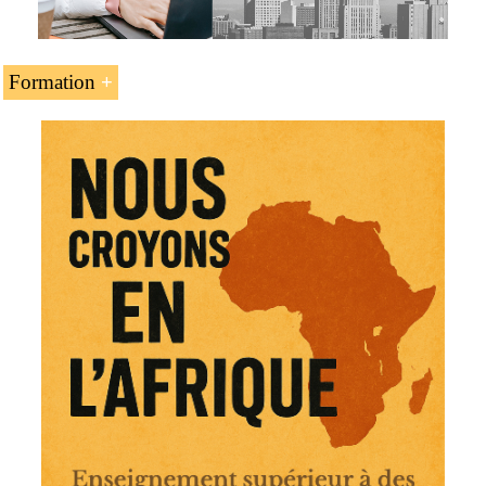
Formation
L’unité d’enseignement « Toussaint Louverture - leader
de la révolution haïtienne » fait partie des programmes de
l’EENI Global Business School :
Doctorat :
affaires africains
,
étique, religions et affaires
.