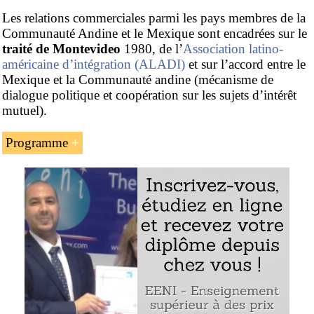
Les relations commerciales parmi les pays membres de la
Communauté Andine et le Mexique sont encadrées sur le
traité de Montevideo
1980, de l’
Association latino-
américaine d’intégration (ALADI)
et sur l’accord entre le
Mexique et la Communauté andine (mécanisme de
dialogue politique et coopération sur les sujets d’intérêt
mutuel).
Programme
Le commerce international
Mexique
-
Communauté
andine
L’accord Mexique-Communauté andine
Les accords partiels entre le Mexique et les États
membres de la Communauté andine
Exemple de l’unité d’apprentissage - le commerce
international Mexique-Communauté andine :