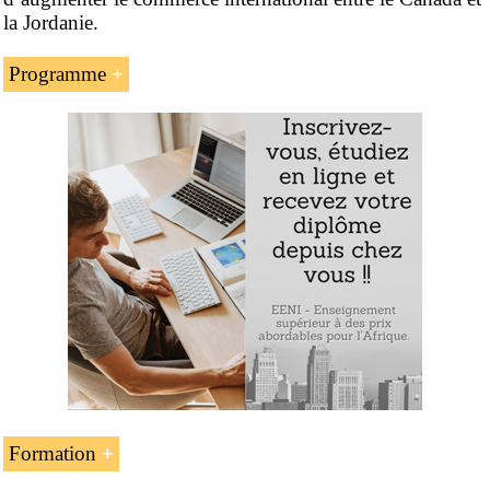
la Jordanie.
Programme
L’introduction à l’accord de libre-échange
Canada
-
Jordanie
Le commerce international Canada-Jordanie
Les accords sur la coopération du travail et de
l’environnement
Exemple : l’accord Canada-Jordanie :
Formation