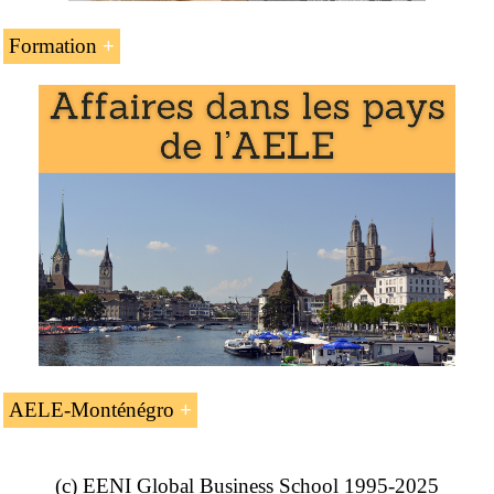
Formation
L’unité d’enseignement « L’
accord de libre-échange
Monténégro-AELE
» fait partie des programmes de
l’EENI Global Business School :
Master en affaires internationales
,
commerce
international
.
AELE-Monténégro
L’accord de libre-échange AELE-
(c) EENI Global Business School 1995-2025