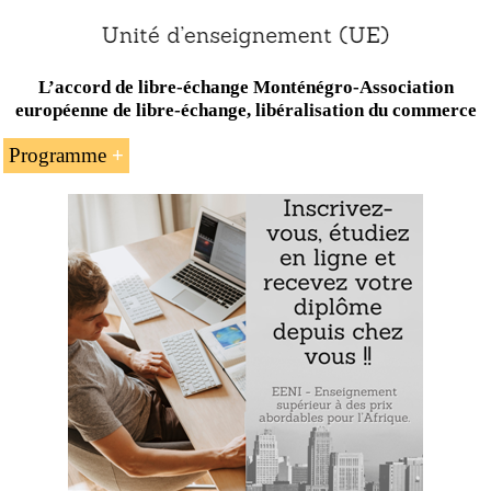
L’accord de libre-échange Monténégro-Association
européenne de libre-échange, libéralisation du commerce
Programme
L’introduction à l’accord de libre-échange
Monténégro
-
Association européenne de libre-
échange (AELE)
Les sujets inclus dans l’accord de libre-échange
AELE-Monténégro
Le commerce international entre les États membres
de l’AELE (l’Islande, le Liechtenstein, la Norvège,
la Suisse) et le Monténégro
Exemple : l’accord AELE-Monténégro :