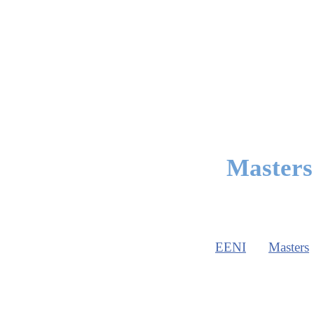
Masters 
EENI
Masters