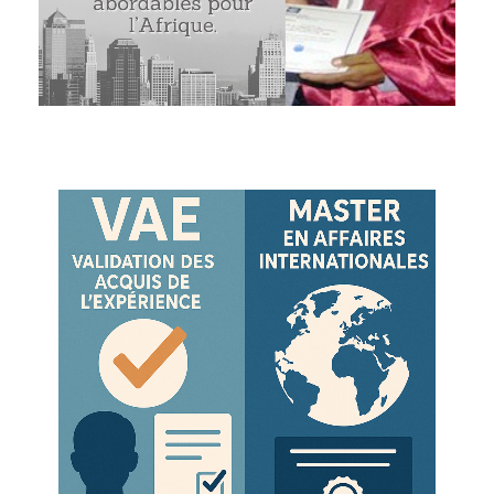
ts ECTS et le financement des masters.
S, 1 année, 1 000 euros).
mptant au moment de l'inscription : 10 % de réduction. M
 financement EENI :
s de l'inscription : 700 euros,
a fin de la formation : 300 euros
 ECTS, 2 ans, 2 000 euros).