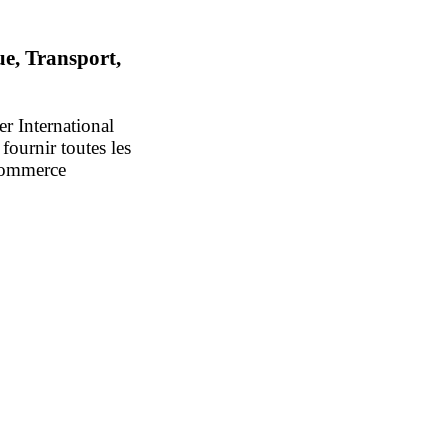
e, Transport,
er International
ournir toutes les
 commerce