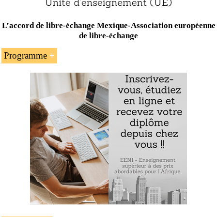
L’accord de libre-échange Mexique-Association européenne
de libre-échange
Programme
L’introduction à l’accord de libre-échange
Mexique
-
Association européenne de libre-échange
(AELE)
Le commerce international de produits et de
services des pays de l’AELE avec le Mexique
Les avantages pour les exportateurs
Le certificat de circulation des marchandises
EUR.1
Exemple : l’accord Mexique-AELE