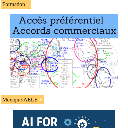
Formation
L’unité d’enseignement « L’
accord Mexique-AELE
»
fait partie des programmes de l’EENI Global Business
School :
Master en affaires internationales
,
commerce
international
.
Mexique-AELE
L’accord de libre-échange Mexique-
AELE.