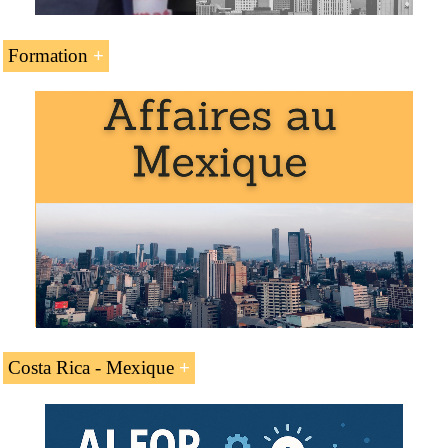
Formation
L’unité d’enseignement « L’
accord de libre-échange
Mexique-Costa Rica
» fait partie des programmes de
l’EENI Global Business School :
Master en affaires internationales
,
commerce
international
.
Costa Rica - Mexique
L’accord de libre-échange Costa Rica -