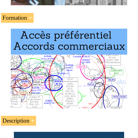
Formation
L’unité d’enseignement « L’
accord de libre-échange
Thaïlande - Nouvelle-Zélande
» fait partie des
programmes de l’EENI Global Business School :
Masters (MIB) : affaires internationales
,
commerce
international
Langues :
New Zealand-Thailand
Nueva
Zelanda-Tailandia
.
Description