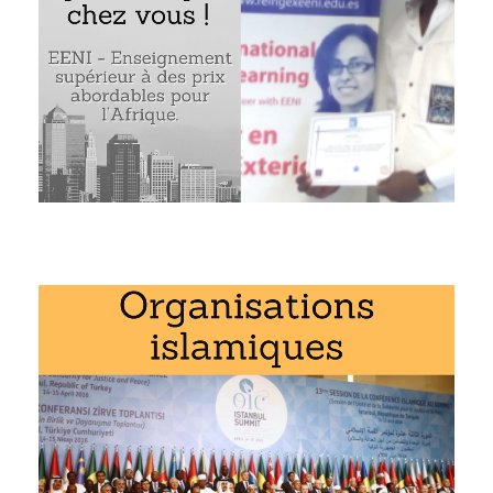
Exemple : le système de préférences commerciales de l’OCI
nt « Le Système de préférences commerciales arabes » fait
NI Global Business School :
n Afrique
,
affaires internationales
.