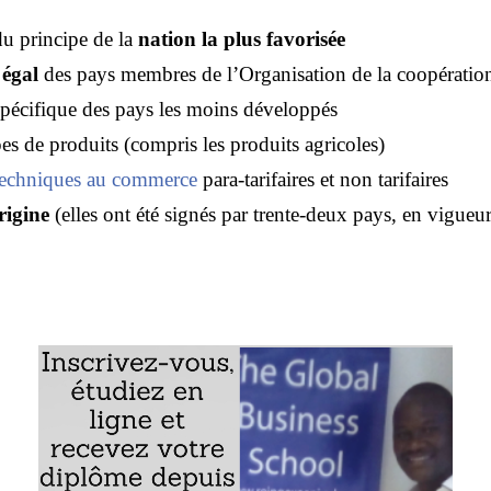
du principe de la
nation la plus favorisée
 égal
des pays membres de l’Organisation de la coopératio
spécifique des pays les moins développés
es de produits (compris les produits agricoles)
 techniques au commerce
para-tarifaires et non tarifaires
rigine
(elles ont été signés par trente-deux pays, en vigueu
n au système de préférences commerciales (SPC) de l’OCI
e du système de préférences commerciales de l’OCI
ur le schéma du tarif préférentiel (PRETAS)
rigine du système de préférences commerciales de l’OCI