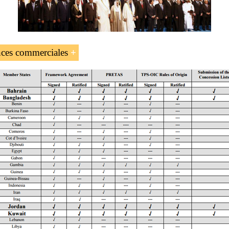
nces commerciales
ord du système de préférences commerciales de 
africains
,
étique, religions et affaires
.