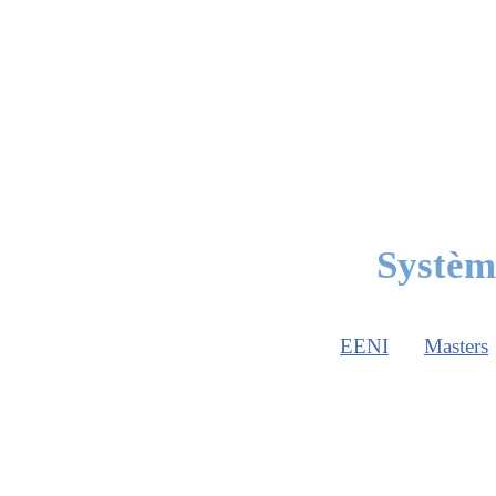
Systèm
EENI
Masters