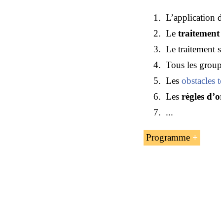
L’application 
Le
traitement
Le traitement 
Tous les group
Les
obstacles
Les
règles d’o
...
Programme
L’introductio
L’accord-cadr
Le protocole s
Les règles d’o