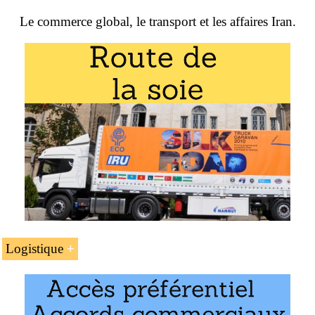
L’administration des douanes iranienne
L’unité d’enseignement «
Le commerce global, le transport et les affaires Iran.
Commerce international,
logistique et affaires en Iran
» fait partie des
Les investissements directs étrangers en Iran
programmes de l’EENI Global Business School :
L’accès au marché iranien
Master en affaires internationales
,
commerce
Le transport et la logistique
international
.
Le plan d’affaires pour l’Iran
Exemple : le commerce extérieur et les affaires en Iran :
Logistique
Les corridors de transport
Le
Corridor logistique Inde-Afghanistan