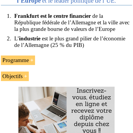
l’Europe
et le leader politique de l’UE.
Frankfurt est le centre financier
de la
République fédérale de l’Allemagne et la ville avec
la plus grande bourse de valeurs de l’Europe
L’
industrie
est le plus grand pilier de l’économie
de l’Allemagne (25 % du PIB)
Programme
L’introduction à la République fédérale
Objectifs
d’Allemagne (Union européenne )
Les buts de l’unité d’enseignement « Commerce
Les États fédérés de l’Allemagne
international, logistique et affaires en République fédérale
L’Allemagne : le principal acteur politique
de l’Allemagne » sont :
de l’Union européenne
Analyser les forces de l’économie et du commerce
L’économie de l’Allemagne
international allemand
Le profil économique des plus grandes
villes de l’Allemagne
Rechercher les opportunités d’affaires sur le