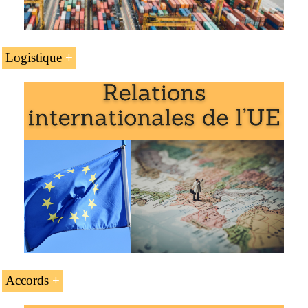
Le plan d’affaires pour l’Allemagne
Logistique
Le transport et la logistique en Allemagne.
Le
Corridor Atlantique (Portugal-Allemagne)
Le
Corridor Mer du Nord-Baltique (Finlande,
Master en affaires internationales
,
commerce
Belgique)
international
.
Le
corridor logistique Chine-Russie
Le
Corridor de transport paneuropéen II (Russie-
Allemagne)
Accès au Chemin de fer transsibérien (Russie,
Mongolie, Chine, Corée du Nord)
Accès au Corridor de transport Baltique-Adriatique
Accords
Exemple :