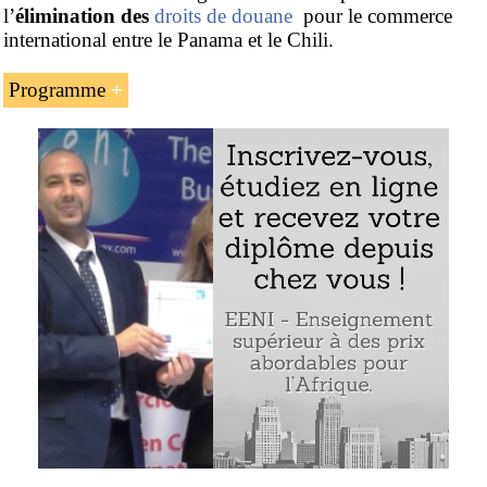
l’
élimination des
droits de douane
pour le commerce
international entre le Panama et le Chili.
Programme
L’introduction à l’accord de libre-échange
Chili
-
Panama
Les avantages de l’accord de libre-échange
La certification de l’origine
Le commerce international Chili-Panama
Exemple : l’accord Chili-Panama