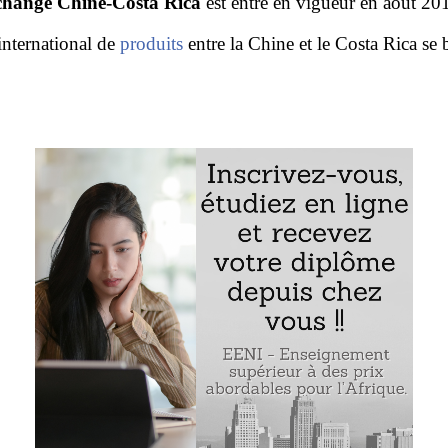
échange Chine-Costa Rica
est entré en vigueur en aout 20
nternational de
produits
entre la Chine et le Costa Rica se b
 à l’accord de libre-échange
Chine
-
Costa Rica
pour les exportateurs
nternational Chine-Costa Rica
aleur régionale
’origine
Exemple : l’accord Chine- Costa Rica