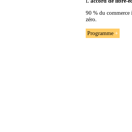
L’
accord de libre-
90 % du commerce i
zéro.
Programme
L’introduction
Les avantages 
Le commerce i
La teneur en v
Le certificat d