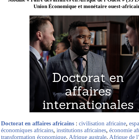
Union Économique et monétaire ouest-africai
Doctorat en affaires africains
:
civilisation africaine
,
espa
économiques africains
,
institutions africaines
,
économie afr
transformation économique
,
Afrique australe
,
Afrique de l