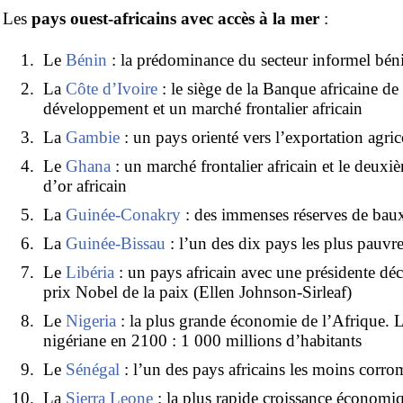
Les
pays ouest-africains avec accès à la mer
:
Le
Bénin
: la prédominance du secteur informel bén
La
Côte d’Ivoire
: le siège de la Banque africaine de
développement et un marché frontalier africain
La
Gambie
: un pays orienté vers l’exportation agric
Le
Ghana
: un marché frontalier africain et le deux
d’or africain
La
Guinée-Conakry
: des immenses réserves de bauxi
La
Guinée-Bissau
: l’un des dix pays les plus pauv
Le
Libéria
: un pays africain avec une présidente déc
prix Nobel de la paix (Ellen Johnson-Sirleaf)
Le
Nigeria
: la plus grande économie de l’Afrique. 
nigériane en 2100 : 1 000 millions d’habitants
Le
Sénégal
: l’un des pays africains les moins corr
La
Sierra Leone
: la plus rapide croissance économi