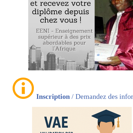
le Ghana, la Guinée, la Guinée-Bissau, le Libéria, le
le Nigeria, le Sénégal, la Sierra Leone, le Togo)
Comprendre l’importance de :
L’Union Économique et Monétaire Ouest Afri
(UEMOA)
La Communauté Économique des États de l’A
l’Ouest (CEDEAO)
La Zone monétaire ouest-africaine (ZMAO)
Analyser les opportunités d’affaires, le commerce int
l’investissement en Afrique de l’Ouest
Comprendre les accords de libre-échange en Afrique
Inscription
/ Demandez des info
Élaborer un plan d’affaires pour l’Afrique de l’Oues
Télécharger le programme du module « Les affaires en Af
l’Ouest » (PDF)
.