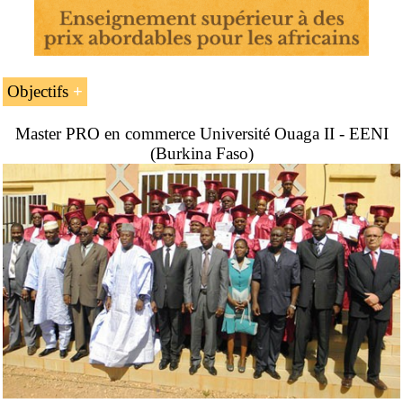
Objectifs
Master PRO en commerce Université Ouaga II - EENI
Apprendre à faire des affaires au Sénégal, au
(Burkina Faso)
Nigeria, au Burkina, au Bénin, au Togo, au Mali.
Comprendre l’importance de la CEDEAO
(Communauté Économique des États de l’Afrique
de l’Ouest), de l’UEMOA (Union Économique et
Monétaire Ouest Africaine) et de la ZMAO (Zone
monétaire ouest-africaine)
Analyser les opportunités d’affaires, le commerce
international, la logistique et l’investissement direct
étranger (IDE) dans les pays de la région
Master en affaires en Afrique
.
Comprendre les accords commerciaux de la région
Connaitre les principales femmes et hommes