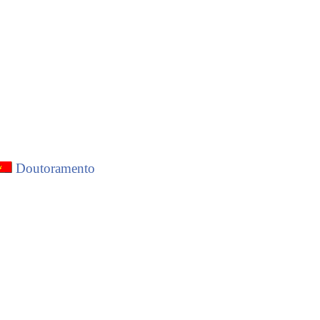
)
Doutoramento
tème