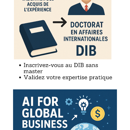
ation des obstacles nationaux aux transactions en ligne
tation de l’accès en ligne aux services et aux produits
dans le marché unique
ique fiscale de l’Union européenne
lité dans le marché unique
ité des particuliers et des sociétés
ation des obstacles fiscaux
res visant à prévenir l’évasion fiscale
ts d’accises
es générales relatives à la TVA
 TVA transfrontalière
idendes
transfrontaliers
omique et monétaire
itutions liées à l’Union économique et monétaire
 Banque centrale européenne