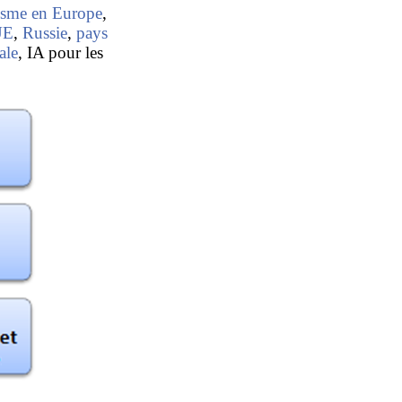
nisme en Europe
,
UE
,
Russie
,
pays
ale
, IA pour les