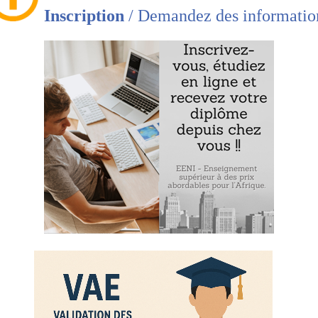
 circulation des marchandises
Inscription
/ Demandez des informatio
prestation des services
 circulation des capitaux
circulation des travailleurs
té d’établissement
ique de la concurrence
 services »
ices d’intérêt économique général
nce d’
obstacles techniques au commerce
de services dans l
ification des procédures administratives
ection des consommateurs dans l’Union européenne
ique numérique
: un e-marché libre et sécurisé
tive sur le commerce électronique de l’Union européenne
égie pour la création d’un marché unique numérique europ