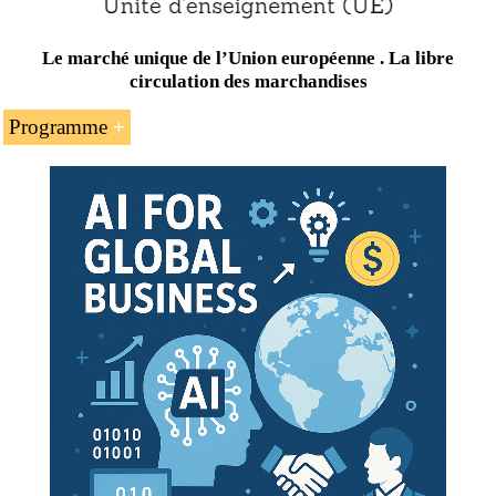
Le marché unique de l’Union européenne . La libre
circulation des marchandises
Programme
L’introduction au marché unique de l’UE
Le rôle du Parlement européen dans la
réalisation du marché unique
Les principes généraux du marché unique de
l’Union européenne
La libre circulation des marchandises
La libre circulation des travailleurs
La liberté d’établissement et la libre prestation de
services
La reconnaissance mutuelle des diplômes