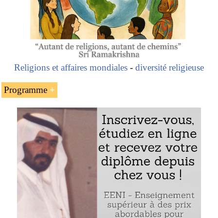
Religions et affaires mondiales
-
diversité religieuse
Programme
La femme arabe et les affaires
Les femmes arabes les plus puissantes
Les femmes d’affaires et exécutives arabes
Le prix Nobel yéménite
Tawakkol Karman
et la
cinéaste saoudienne
Haïfa Al Mansour
Exemple : les femmes d’affaires arabes