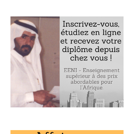
eure koweïtienne musulmane Maha Al-Ghunaim
investissement « Global Investment House »
ent « Maha Al-Ghunaim (entrepreneure koweïtienne) » fait 