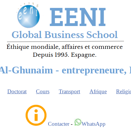
l-Ghunaim - entrepreneure,
Doctorat
Cours
Transport
Afrique
Religi
Contacter
-
WhatsApp