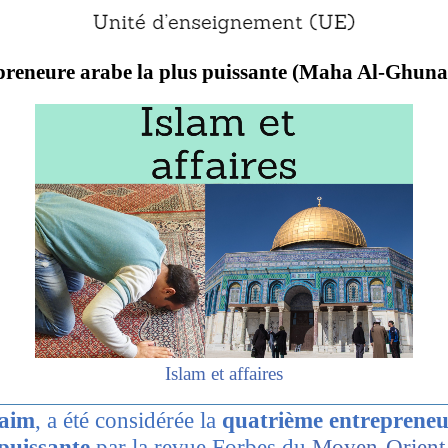
preneure arabe la plus puissante (Maha Al-Ghuna
Islam et affaires
aim
, a été considérée la
quatrième entrepreneu
puissante
par la revue Forbes du
Moyen-Orient