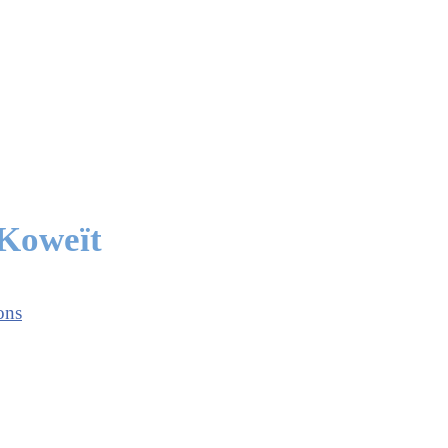
 Koweït
ons