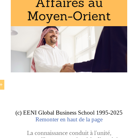
line proposés par l’EENI Global Business School :
t affaires
,
affaires internationales
La entrepreneure koweïtienne Maha Al-Ghunai
(c) EENI Global Business School 1995-2025
abe
Maha Al-Ghunaim est la cofondatrice, la présidente et l
Remonter en haut de la page
issements « La maison d’investissements globaux » du
Ko
rient.