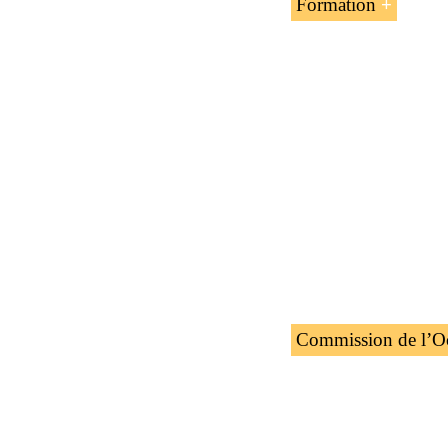
Formation
L’unité d’enseignem
l’EENI Global Busin
Master en affaires e
Commission de l’O
Membres observateur
Nations unies, Unio