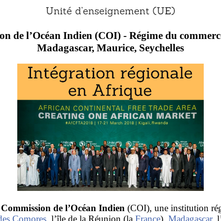
n de l’Océan Indien (COI) - Régime du commerce 
Madagascar, Maurice, Seychelles
a
Commission de l’Océan Indien
(COI), une institution rég
des Comores
, l’île de la Réunion (la
France
),
Madagascar
, l