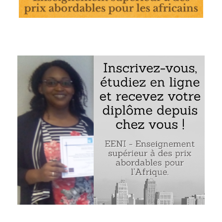
 à la Commission de l’Océan Indien (Afrique de l’Est)
 général de la Commission
 Commission de l’Océan Indien : l’Union des Comores, l’îl
ascar, l’Île Maurice et les Seychelles
s infrastructures économiques régionales
éenne et la Commission de l’Océan Indien : ensemble pou
idaire de l’Océan Indien
e certificat d’origine
de la Commission de l’Océan Indien
gistique Asie-Afrique
Exemple : la Commission de l’Océan Indien (COI) :