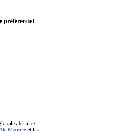
préférentiel,
ionale africaine
’
Île Maurice
et les