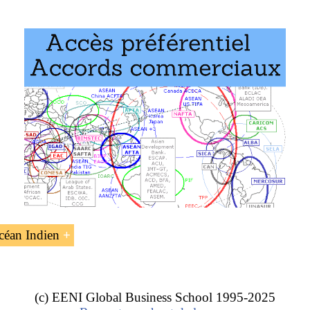
ent « La Commission de l’Océan Indien (COI) » fait parti
ess School :
n Afrique
,
affaires internationales
.
céan Indien
s : Chine, Inde, Japon,
Organisation internationale de la
n européenne .
(c) EENI Global Business School 1995-2025