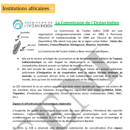
La Convention douanière relative aux conteneurs
Institutions africaines
La
Grande zone arabe de libre-échange (GZALE)
(non membre)
(non membre)
Les Règles de Rotterdam (non membre)
L’
Union africaine (UA)
La
Convention sur la prévention et la lutte
contre la corruption (UA)
La
Banque africaine de développement
La
Commission économique pour l’Afrique
L’
Agence de développement de l’Union Africaine
(AUDA-NEPAD)
La
Coopération sino-africaine
Le Cadre de la coopération Afrique-Inde (Bharat)
L’
Afrique et les pays du BRICS
Le
Partenariat Asie-Afrique
Le Partenariat Corée du Sud-Afrique
Le Partenariat Japon-Afrique