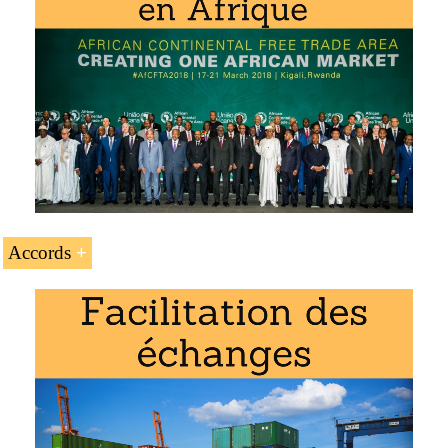
Accords
L’
accès préférentiel des Comores
.
COMESA : le
Marché commun de l’Afrique
australe et orientale (Comores)
السوق المشتركة
لشرق وجنوب أفريقي
La
Communauté de développement d’Afrique
australe (SADC)
(depuis 2017)