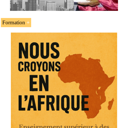
Formation
Programmes de formations ouvertes et à distance
(FOAD) proposés par l’EENI Global Business School
pour les étudiants comoriens :
Master en affaires internationales
,
commerce
international
,
transport international
,
transport en Afrique
.