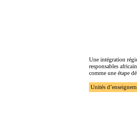
Une intégration régi
responsables africai
comme une étape dét
Unités d’enseignem
La formation FOAD «
School, se compose 
L’introduction
Les com