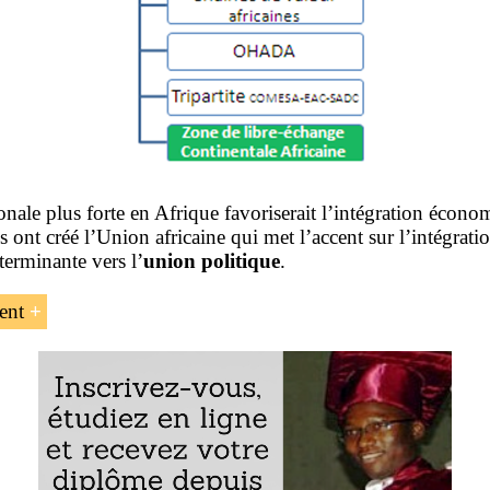
onale plus forte en Afrique favoriserait l’intégration écon
ns ont créé l’Union africaine qui met l’accent sur l’intégra
erminante vers l’
union politique
.
ent
 L’intégration régionale en Afrique » proposé par l’EEN
de dix unités d’enseignement :
 à l’intégration régionale en Afrique
munautés économiques régionales (CER)