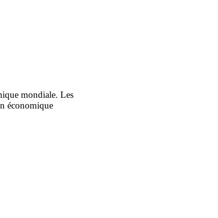
omique mondiale. Les
tion économique
I Global Business