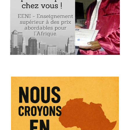
égration régionale en Afrique
on pour l’
intensification du commerce intra-africain
commerce et l’intégration régionale en Afrique
financière en Afrique
tures en Afrique
amme de développement des infrastructures en Afrique (
 valeur africaines
n pour l’Harmonisation en Afrique du Droit des Affaires
OMESA-EAC-SADC
CTS
re-échange africaine
aines
e programme (PDF)
Exemple : l’intégration régionale en Afrique
ble
en
African Regional Integration
Integração Re