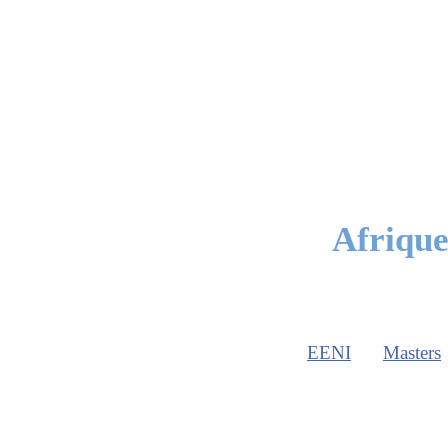
Afrique
EENI
Masters