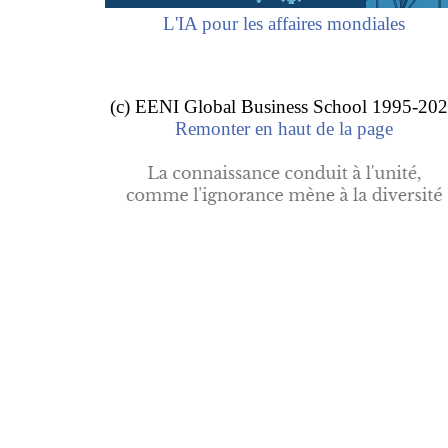
L'IA pour les affaires mondiales
Quand j’ai commencé mes études à l’EENI, je n’ai jamais 
vivrais une telle expérience, même si c’est mon deuxième C
professionnel en formation ouverte à distance FOAD (j’ai
diplôme d’études supérieures en gestion budgétaire).
(c) EENI Global Business School 1995-20
Remonter en haut de la page
Étudier au sein de votre école m’a fourni non seulement d
connaissances en matière du commerce international, mais 
stade, que j’ai acquis une profonde expérience même si je 
effectué aucun stage. Et tout ça, grâce à votre méthode d
Elmahdi Elhamel.
Maroc
.
Ce qui m’a ralenti un peu c’est que le master est si comple
arrêté un peu pour l’étudier à fond. Mais je suis très satisfa
Aboubacar Gueye (Sénégal)