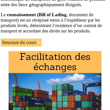
entre des lieux géographiquement éloignés.
Le
connaissement (Bill of Lading
, document de
transport) est un récépissé remis à l’expéditeur par les
produits livrés, démontrant l’existence d’un contrat de
transport et accordant des droits sur les produits.
Structure du cours
La structure du
cours
(programme professionnel online,
en
) « Transport maritime international » proposé par
l’EENI Global Business School :
L’introduction au transport maritime international
L’
Organisation maritime internationale
La
Chambre de la marine marchande
L’
analyse du commerce maritime international
Les lignes régulières et l’affrètement