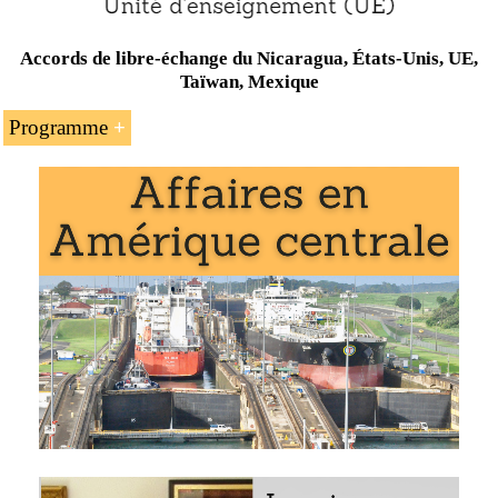
Accords de libre-échange du Nicaragua, États-Unis, UE,
Taïwan, Mexique
Programme
Le Système d’intégration centraméricain
Le Marché commun centraméricain
Le Système économique latino-américain (SELA)
L’Association des États de la Caraïbe
Mésoamérique
L’Alliance bolivarienne (ALBA)
Les accords du Nicaragua avec Taïwan, le
Mexique
L’accord États-Unis - Amérique centrale-
République dominicaine
(CAFTA-DR)