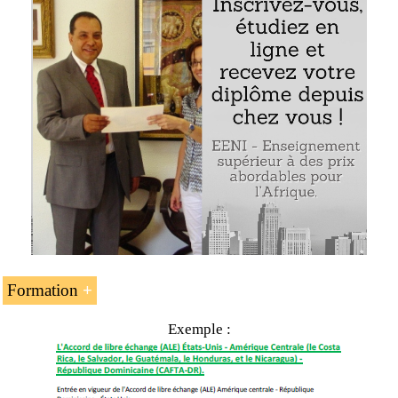
Les accords de l’Amérique centrale : le Chili, le
Panama, la République dominicaine
L’accord d’association UE-Amérique centrale
Les accords de portée partielle avec la Colombie et
le Venezuela
Formation
Exemple :
L’unité d’enseignement « Les
accords de libre-échange
du
Nicaragua
» fait partie des programmes de l’EENI
Global Business School :