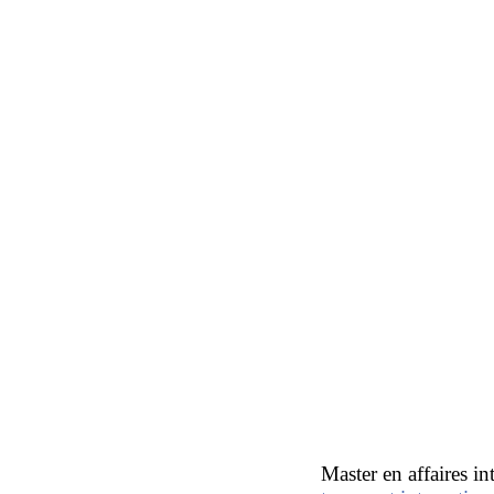
Tendances futu
La Chambre de
La Commonwea
Le groupe des
Remarque : en suivan
le contenu et les obj
Master en affaires in