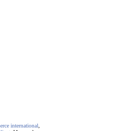
us d’informations sur
rce international
,