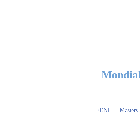
Mondiali
EENI
Masters