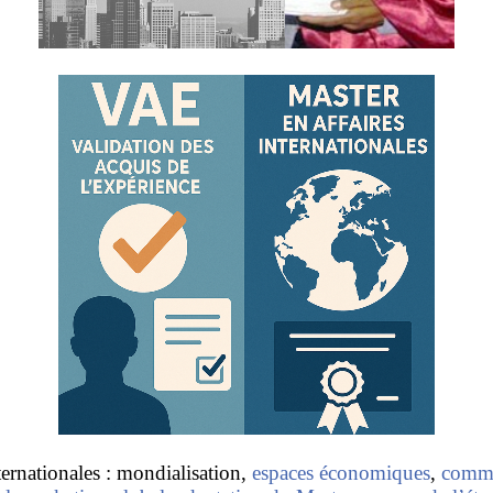
res de l’IA et des affaires mondiales
 commerce internationale
lth des nations
 77 (G-77)
t le lien de chaque unité de ce module, vous trouverez pl
ectifs de chaque unité.
ternationales : mondialisation,
espaces économiques
,
comme