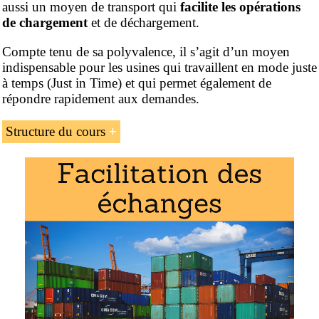
aussi un moyen de transport qui
facilite les opérations
de chargement
et de déchargement.
Compte tenu de sa polyvalence, il s’agit d’un moyen
indispensable pour les usines qui travaillent en mode juste
à temps (Just in Time) et qui permet également de
répondre rapidement aux demandes.
Structure du cours
La structure du
cours
(programme professionnel online)
« Le transport routier international » proposé par l’EENI
Global Business School :
L’introduction au transport international routier
Les frais et l’assurance du transport routier
L’
Union Transports Routiers (IRU)
La
Convention TIR
. La Convention douanière
relative au transport international de marchandises