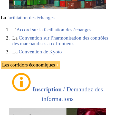
sous le couvert de carnets TIR
La
Convention relative au contrat de transport
international de marchandises par route (CMR)
,
La
facilitation des échanges
NU
L’
Accord sur la facilitation des échanges
La Lettre de voiture CMR
La
Convention sur l’harmonisation des contrôles
Le Protocole additionnel à la Convention
des marchandises aux frontières
relative au contrat de transport international
de marchandise par route (CMR),
La
Convention de Kyoto
concernant la lettre de voiture électronique
(Genève 2008)
Les corridors économiques
Le
Code de bonnes pratiques international sur
l’arrimage sécurisé des charges sur les véhicules
L’introduction aux
corridors transafricains
de transport
routiers
routier
Inscription
/ Demandez des
L’
Acte droit transport par route (OHADA)
La
Route de la soie
.
Le transport routier en France et dans l’Union
informations
européenne
Le transport routier en Afrique de l’Ouest et en