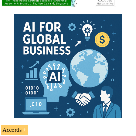
États-Unis :
économie nord-américaine
,
Floride
,
New
York
,
Californie
,
Porto Rico
...
Crédits de l’UE « Les accords (ALE) des États-
Unis » : 2 ECTS
Accords