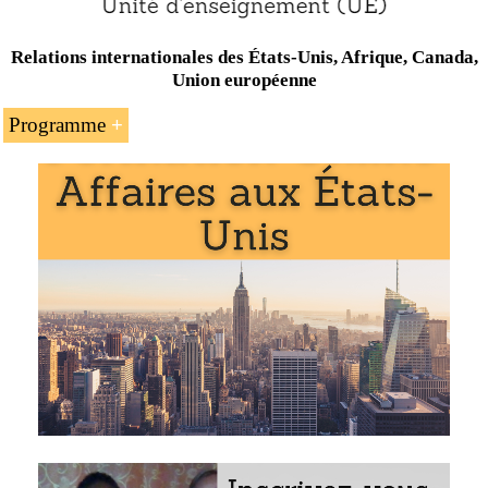
Relations internationales des États-Unis, Afrique, Canada,
Union européenne
Programme
L’introduction à l’Accord Canada-
États-Unis
-
Mexique
Le Forum de la coopération économique de la
zone Asie-Pacifique
Les accords : l’Australie, le Bahreïn, le Canada et
le Mexique (ACEUM), le
Chili
, la Colombie, le
Costa Rica, la République dominicaine, le
Salvador, le Guatemala, le Honduras, Israël, la
Jordanie, la Corée du Sud, le
Maroc
, le Nicaragua,
l’Oman, le Panama, le Pérou, Singapour
Le commerce international Union européenne -
États-Unis