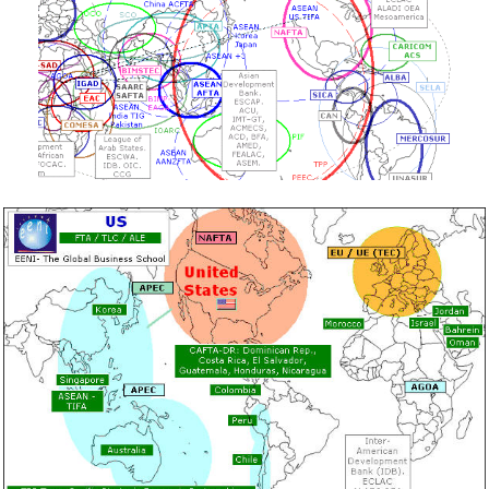
Master en affaires internationales
,
commerce
international
.
Langues :
et
United States
Estados Unidos
.