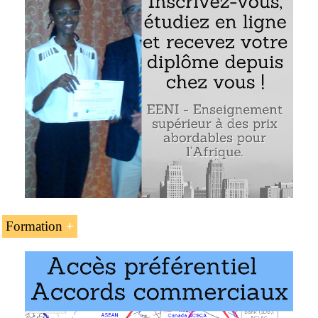
L’accord-cadre sur le commerce et l’investissement
avec l’ASEAN
Les accords bilatéraux d’investissement
L’accord de partenariat transpacifique global et
progressiste
L’AGOA - la Loi sur la croissance et les
opportunités en Afrique
Les organisations économiques régionales : le
Conseil de coopération économique du Pacifique,
la Banque interaméricaine de développement
(BID), la Commission économique et sociale pour
l’Asie et le Pacifique (ESCAP), la CEPAL,
Formation
l’Organisation des États Américains (OEA), le
Conseil de coopération régionale
L’unité d’enseignement « Les
accords de libre-échange
des États-Unis
» fait partie des programmes de l’EENI
Global Business School :