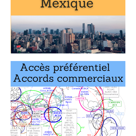
Master en affaires internationales
,
commerce
international
.
Doctorat en commerce mondial
.