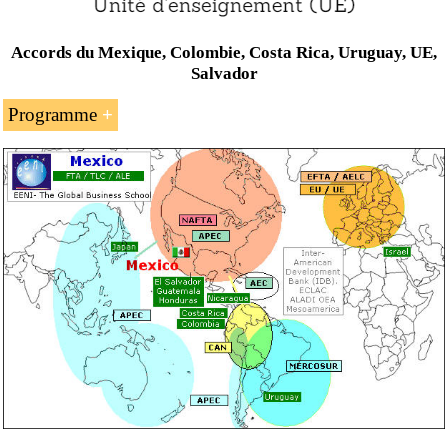
Accords du Mexique, Colombie, Costa Rica, Uruguay, UE,
Salvador
Programme
L’APEC
L’Association latino-américaine d’intégration
(ALADI)
L’Association des États de la Caraïbe
Le Système économique latino-américain (SELA)
Le Projet Mésoamérique
Le Conseil de coopération économique du
Pacifique
L’Accord Canada-États-Unis-Mexique (ACEUM)
L’Alliance du Pacifique