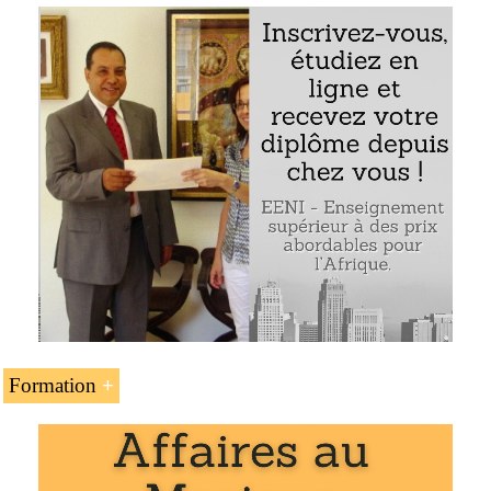
L’accord Mexique-Union européenne
Les accords du Mexique : la Colombie, le Costa
Rica, le Nicaragua, Israël, le Triangle du nord (le
Salvador, le Guatemala et le Honduras), l’AELE,
l’Uruguay, le Japon, le Chili
La Communauté andine (associé). Les accords
Mexique-Communauté andine
L’accord de complémentarité économique
Mexique-MERCOSUR
L’accord d’intégration commerciale Pérou-
Mexique
Les accords de complémentarité économique du
Mexique
Formation
L’unité d’enseignement «
Mexique (accords de libre-
échange
) » fait partie des programmes de l’EENI Global
Business School :